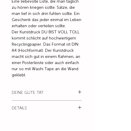
Eine liebevolle Liste, die man täglich
zu hören kriegen sollte. Sätze, die
man tief in sich drin fuhlen sollte. Ein
Geschenk das jeder einmal im Leben
erhalten oder verteilen sollte.
Der Kunstdruck DU BIST VOLL TOLL
kommt schlicht auf hochwertigem
Recyclingpapier. Das Format ist DIN
A4 (Hochformat). Der Kunstdruck
macht sich gut in einem Rahmen, an
einer Posterleiste oder auch einfach
nur so mit Washi Tape an die Wand
geklebt.
DEINE GUTE TAT
20 % von diesem Druck gehen an
DETAILS
ein Hilfsprojekt. Das gibt dir ein
richtig gutes Gefühl, du wirst schon
Motiv / DU BIST VOLL TOLL
sehn.