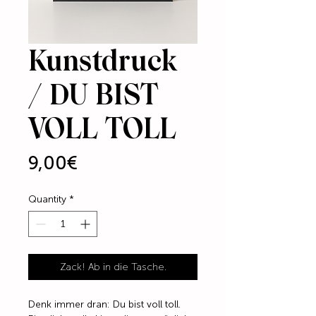
Kunstdruck
/ DU BIST
VOLL TOLL
Price
9,00€
Quantity
*
Zack! Ab in die Tasche.
Denk immer dran: Du bist voll toll.