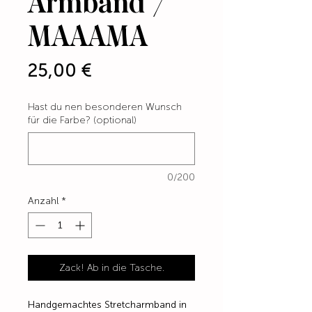
Armband /
MAAAMA
Preis
25,00 €
Hast du nen besonderen Wunsch
für die Farbe? (optional)
0/200
Anzahl
*
Zack! Ab in die Tasche.
Handgemachtes Stretcharmband in