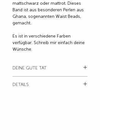
mattschwarz oder mattrot. Dieses
Band ist aus besonderen Perlen aus
Ghana, sogenannten Waist Beads,
gemacht.
Es ist in verschiedene Farben
verfügbar. Schreib mir einfach deine
Wünsche.
DEINE GUTE TAT
20 % von diesem Armband gehen
DETAILS
an ein Hilfsprojekt. Das gibt dir beim
Tragen ein richtig gutes Gefühl, du
Farbe / mattrot oder mattschwarz
wirst sehn.
Material / Waist Beads (4-5 mm) und
Buchstabenperlen
Die farbigen Perlen beziehe ich von
einem Händler, der aus Afrika
importiert. Sie sind handgemacht
und kommen direkt aus kleinen