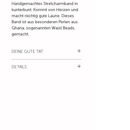
Handgemachtes Stretcharmband in
kunterbunt. Kommt von Herzen und
macht riiichtig gute Laune. Dieses
Band ist aus besonderen Perlen aus
Ghana, sogenannten Waist Beads,
gemacht.
DEINE GUTE TAT
20% von diesem Armband gehen an
DETAILS
ein Hilfsprojekt. Das gibt dir beim
Tragen ein richtig gutes Gefühl, du
Farbe / kunterbunt
wirst sehn.
Material / Waist Beads und eine
Herzperle
Die farbigen Perlen beziehe ich von
einem Händler, der aus Afrika
importiert. Sie sind handgemacht
und kommen direkt aus kleinen
Handwerksbetrieben. Waist Beads
bedeutet Hüftperlen. Das sind kleine