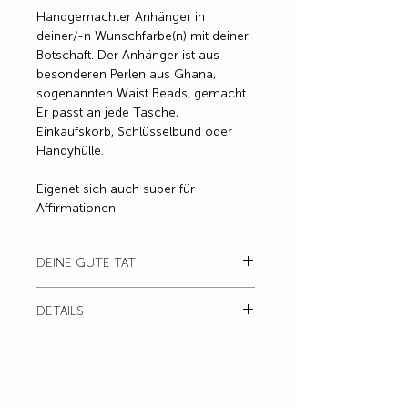
Handgemachter Anhänger in
deiner/-n Wunschfarbe(n) mit deiner
Botschaft. Der Anhänger ist aus
besonderen Perlen aus Ghana,
sogenannten Waist Beads, gemacht.
Er passt an jede Tasche,
Einkaufskorb, Schlüsselbund oder
Handyhülle.
Eigenet sich auch super für
Affirmationen.
DEINE GUTE TAT
20 % von diesem Anhänger gehen
DETAILS
an ein Hilfsprojekt. Das gibt dir beim
Tragen ein richtig gutes Gefühl, du
Farbe / Bestimmst du!
wirst sehn.
Material / Waist Beads (4 mm) und
Buchstabenperlen
Die farbigen Perlen beziehe ich von